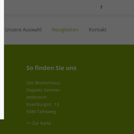
Unsere Auswahl
Neuigkeiten
Kontakt
So finden Sie uns
Das Blumenhaus
Doppler-Santner-
Ambrosch
Kuenburgstr. 13
5580 Tamsweg
>> Zur Karte