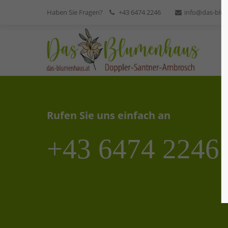
Haben Sie Fragen?
+43 6474 2246
info@das-blu
Rufen Sie uns einfach an
+43 6474 2246