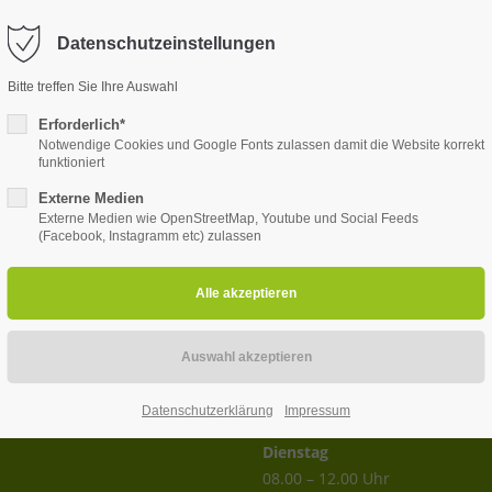
menhaus.at
Datenschutzeinstellungen
Bitte treffen Sie Ihre Auswahl
Unsere Leistungen
Das Team
Online bestellen
Erforderlich*
Notwendige Cookies und Google Fonts zulassen damit die Website korrekt
funktioniert
Externe Medien
Externe Medien wie OpenStreetMap, Youtube und Social Feeds
(Facebook, Instagramm etc) zulassen
Öffnungszeiten
Montag und Mittwoch -
Freitag
08.00 – 12.00 Uhr
und
14.00 – 18.00 Uhr
Datenschutzerklärung
Impressum
Dienstag
08.00 – 12.00 Uhr