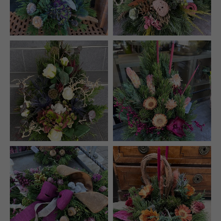
info@yourdomain.com
About us
Lorem ipsum dolor sit amet, consectetuer
adipiscing elit.
Aenean commodo ligula eget dolor. Aenean massa.
Cum sociis natoque penatibus et magnis dis
parturient montes, nascetur ridiculus mus. Donec
quam felis, ultricies nec.