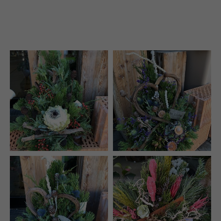
24h
/ 365days
We offer support for our customers
Mon - Fri 8:00am - 5:00pm
(GMT +1)
Get in touch
Cybersteel Inc.
376-293 City Road, Suite 600
San Francisco, CA 94102
Have any questions?
+44 1234 567 890
Drop us a line