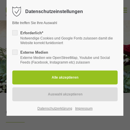
Menu
Datenschutzeinstellungen
Login
Bitte treffen Sie Ihre Auswahl
Benutzername
Erforderlich*
Unser
Notwendige Cookies und Google Fonts zulassen damit die
Website korrekt funktioniert
Externe Medien
Passwort
Blumenservice
Externe Medien wie OpenStreetMap, Youtube und Social
Feeds (Facebook, Instagramm etc) zulassen
Mit FLEUROP Ihren Blumengruß versenden
Anmelden
Register
|
Lost your password?
Support
Datenschutzerklärung
Impressum
Online Blumen bestellen
Lorem ipsum dolor sit amet: